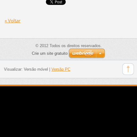
« Voltar
© 2012 Todos os direitos reservados.
Crie um site gratuito
Visualizar:
Versão móvel
|
Versão PC