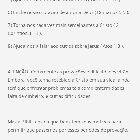
6) Enche nosso coração de amor a Deus ( Romanos 5.5 ).
7) Torna-nos cada vez mais semelhantes a Cristo ( 2
Coríntios 3.18 ).
8) Ajuda-nos a falar aos outros sobre Jesus ( Atos 1.8 ).
ATENÇÃO: Certamente as provações e dificuldades virão.
Embora você tenha recebido a Cristo em sua vida, ainda
terá que enfrentar problemas tais como enfermidades,
falta de dinheiro, e outras dificuldades.
Mas
a
Bíblia
ensina
que
Deus
tem
seus
motivos
para
permitir
que
passemos
por
esses
períodos
de
provação.