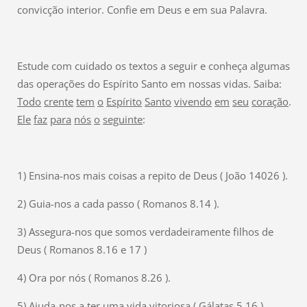
convicção interior. Confie em Deus e em sua Palavra.
Estude com cuidado os textos a seguir e conheça algumas
das operações do Espírito Santo em nossas vidas. Saiba:
Todo
crente
tem
o
Espírito
Santo
vivendo
em
seu
coração
.
Ele
faz
para
nós
o
seguinte
:
1) Ensina-nos mais coisas a repito de Deus ( João 14026 ).
2) Guia-nos a cada passo ( Romanos 8.14 ).
3) Assegura-nos que somos verdadeiramente filhos de
Deus ( Romanos 8.16 e 17 )
4) Ora por nós ( Romanos 8.26 ).
5) Ajuda-nos a ter uma vida vitoriosa ( Gálatas 5.16 ).