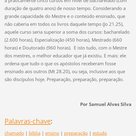
à praticamente cinco cursos em nível de bacharelado (com
duração de quatro anos) de nosso tempo. Considerando a
grande capacidade do Mestre e o conteúdo ensinado, que
não caberia em todos os livros daquele tempo (Jo 21.25),
aquele curso seria superior a soma dos cursos: bacharelado
(2.600 horas), Especialização (450 horas), Mestrado (660
horas) e Doutorado (960 horas). E isto tudo, com o Mestre
dos mestres, o melhor educador que já existiu. E mais: ele
ordena que tudo o que os apóstolos receberam fosse
ensinado aos outros (Mt 28.20), ou seja, inclusive aos que
são discípulos hoje. Preparação, preparação, preparação.
Por Samuel Alves Silva
Palavras-chave
:
chamado
|
bíblia
|
ensino
|
preparação
|
estudo