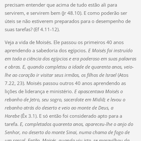
precisam entender que acima de tudo estão ali para
servirem, e servirem bem (Jr 48.10). E como poderão ser
úteis se não estiverem preparados para o desempenho de
suas tarefas? (Ef 4.11-12).
Veja a vida de Moisés. Ele passou os primeiros 40 anos
aprendendo a sabedoria dos egípcios.
E Moisés foi instruído
em toda a ciência dos egípcios e era poderoso em suas palavras
e obras. E, quando completou a idade de quarenta anos, veio-
lhe ao coração ir visitar seus irmãos, os filhos de Israel
(Atos
7.22, 23). Moisés passou outros 40 anos aprendendo as
lições de liderança e ministério.
E apascentava Moisés o
rebanho de Jetro, seu sogro, sacerdote em Midiã; e levou o
rebanho atrás do deserto e veio ao monte de Deus, a
Horebe
(Êx 3.1). E só então foi considerado apto para a
tarefa.
E, completados quarenta anos, apareceu-lhe o anjo do
Senhor, no deserto do monte Sinai, numa chama de fogo de
um sarçal. Então, Moisés, quando viu isto, se maravilhou da